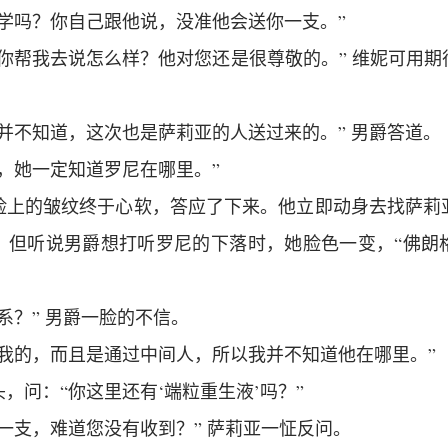
同学吗？你自己跟他说，没准他会送你一支。”
你帮我去说怎么样？他对您还是很尊敬的。” 维妮可用
并不知道，这次也是萨莉亚的人送过来的。” 男爵答道。
，她一定知道罗尼在哪里。”
脸上的皱纹终于心软，答应了下来。他立即动身去找萨莉
，但听说男爵想打听罗尼的下落时，她脸色一变，“佛朗
系？” 男爵一脸的不信。
系我的，而且是通过中间人，所以我并不知道他在哪里。”
，问：“你这里还有‘端粒重生液’吗？”
一支，难道您没有收到？” 萨莉亚一怔反问。