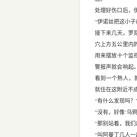
处理好伤口后，
“伊诺丝把这小子
接下来几天，罗
穴上方五公里内
用来摆放十个监
警报声就会响起
看到一个熟人，
就住在这附近不成
“有什么发现吗？
“没有，好像‘乌
“那别站着，我
“叫阿曼丁几人一