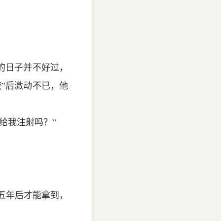
的日子并不好过，
”后激动不已，他
给我注射吗？”
到五年后才能拿到，