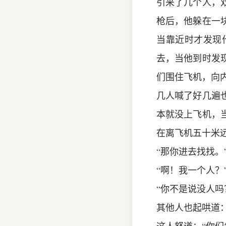
引来了几个人，
枪后，他躲在一
当靠近时才发现
去，当他到时发
们围住飞机，向内
几人喊了好几遍
本就没上飞机，
在离飞机五十米
“那你进去找找。
“啊！我一个人？
“你不是说没人吗
其他人也起哄道