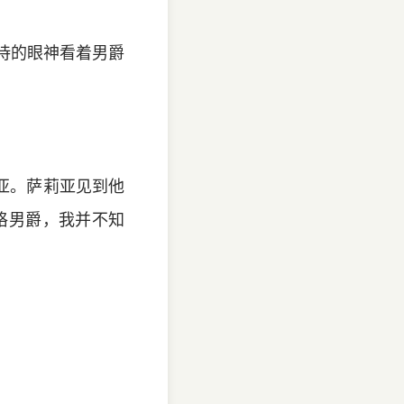
期待的眼神看着男爵
亚。萨莉亚见到他
格男爵，我并不知