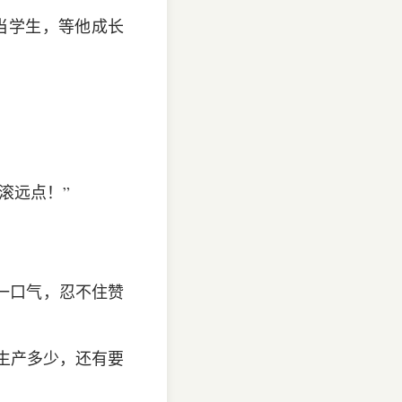
当学生，等他成长
滚远点！”
一口气，忍不住赞
能生产多少，还有要