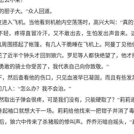
怎么不来？”
的胆子大。”众人回道。
皮进入飞机。当他看到机舱内空荡荡时，高兴大叫：“真的
不轻，疼得直冒冷汗，又不敢出去，生怕发出声音来。
飞机周围搭起了帐篷，有几人干脆睡在飞机上。阿曼丁见他
花了近半个钟头才回到狼穴。罗尼等人都快绝望了，他才
“勇敢的骑士你受苦了，我代表自己向你致敬。”
下，然后查看他的伤口，只见血液早已凝固，而且有些发
几人：“怎么办？我不会治。”
不然取出子弹会很疼，可是我们没有，只能硬取了？”莉莉
洐卷起袖口就想大干一场。莉莉给他找来一把钳子并消了毒
钟后，狼穴中传来了杀猪般的惨叫声。乔乔洐暗自摇头，“