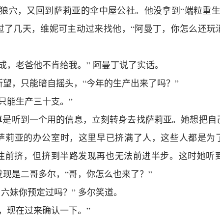
了狼穴，又回到萨莉亚的伞中屋公社。他没拿到“端粒重生
过了几天，维妮可主动过来找他，“阿曼丁，你怎么还玩
成，老爸他不肯给我。” 阿曼丁说了实话。
所望，只能暗自摇头，“今年的生产出来了吗？”
只能生产三十支。”
也算是听到一个用的信息，立刻转身去找萨莉亚。她想把自
萨莉亚的办公室时，这里早已挤满了人，这些人都是为了
往前挤，但挤到半路发现再也无法前进半步。这时她听
现是二哥多尔，“哥，你怎么也来了？”
六妹你预定过吗？” 多尔笑道。
，现在过来确认一下。”