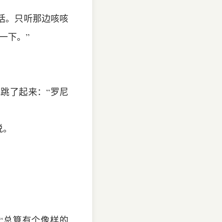
话。只听那边咳咳
一下。”
跳了起来：“罗尼
说。
“总算有个像样的