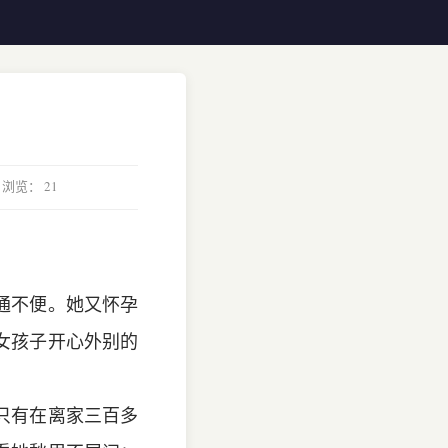
 浏览：
21
通不便。她又怀孕
女孩子开心外别的
只有在离家三百多