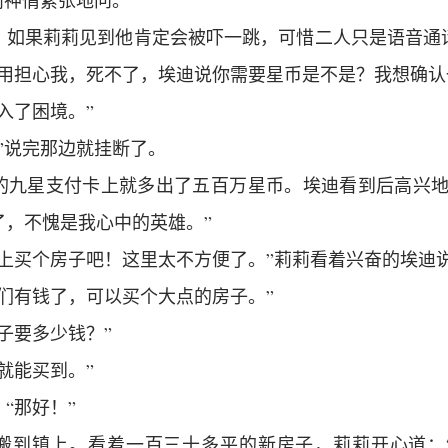
莉神情紧张地问。
，如果莉莉见到他肯定会被吓一跳，可惜二人只是语音通
不用担心我，死不了，埃迪说你需要星币是不是？我想确认
入了困境。”
”说完那边就挂断了。
的九星支付卡上就多出了五百万星币。埃迪看到后高兴地
了，不愧是我心中的英雄。”
镇上买个房子吧！这里太不方便了。”莉莉看着兴奋的埃迪
们有钱了，可以买个大点的房子。”
子要多少钱？”
就能买到。”
“那好！”
搬到镇上。看着一百三十多平的新房子，莉莉开心道：