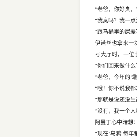
“老爸，你好臭，
“我臭吗？我一
“跟马桶里的屎差
伊诺丝也拿来一
号大厅时，一位
“你们回来做什么
“老爸，今年的‘
“哦！你不说我都
“那就是说还没生
“没有，我一个
阿曼丁心中暗想：
“现在‘乌鸦’每