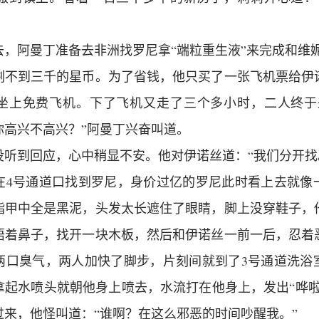
去，阿曼丁准备去非洲找罗尼拿“端粒重生液”来完成和维
剩不到三千的星币。为了省钱，他只买了一张飞机票给伊
坐上免费飞机。下了飞机又走了三个多小时，二人终于
你高兴不高兴？”阿曼丁兴奋叫道。
没听到回应，心中稍显不安。他对伊诺丝道：“我们分开找
在4号通道口找到罗尼，身价过亿的罗尼此时看上去就像
指甲中全是黑泥，头发太长遮住了眼睛，脚上没穿鞋子，
捂着鼻子，找开一块木板，然后和伊诺丝一前一后，忍着
两口臭气，两人加快了脚步，片刻间就到了3号通道洗浴
拿起水喷头就朝他身上喷去，水流打在他身上，发出“哗啦
过来，他怪叫道：“谁啊？在这么邪恶的时间吵醒我。”