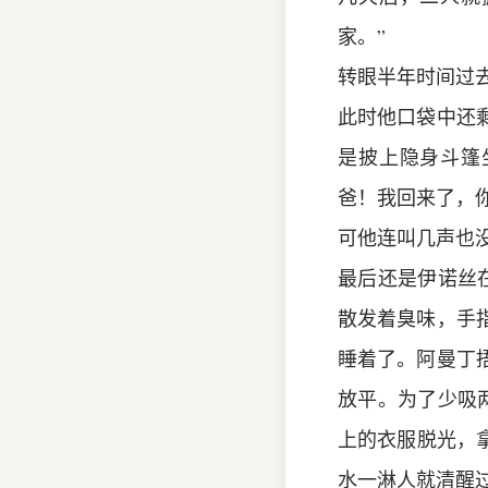
家。”
转眼半年时间过
此时他口袋中还
是披上隐身斗篷
爸！我回来了，
可他连叫几声也
最后还是伊诺丝
散发着臭味，手
睡着了。阿曼丁
放平。为了少吸
上的衣服脱光，
水一淋人就清醒