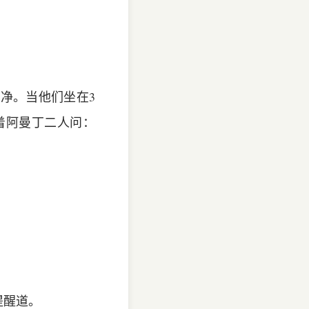
净。当他们坐在3
着阿曼丁二人问：
提醒道。