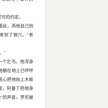
妮可的约定。
诺丝，而他自己则
来到了狼穴。“老
。”
一个乞丐。他浑身
他躺在地上已呼呼
恶心把他抬上木板
室。阿曼丁把他身
”的声音。罗尼被