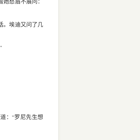
看她愁眉不展问：
话。埃迪又问了几
”
道：“罗尼先生想