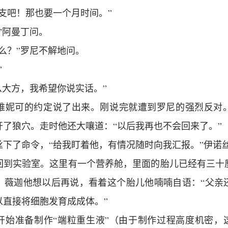
支吧！那也要一个月时间。”
”阿曼丁问。
么？”罗尼不解地问。
”
么大方，我希望你说实话。”
维妮可的约定说了出来。刚说完就遭到罗尼的强烈反对
开了狼穴。走时他还大嚷道：“以后我再也不会回来了。”
丝下了命令，“给我盯着他，有情况随时向我汇报。”伊诺
回到实验室。这里有一个营养舱，里面的胎儿已经有三十
，薇迦他想以后再说，看着这个胎儿他喃喃自语：“父亲
以直接将细胞发育成成体。”
开始准备制作“端粒重生液”（由于制作过程高度机密，这