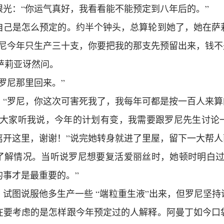
眼光：“你运气真好，我看看能不能预定到八年后的。”
自己是怎么预定的。约半个钟头，总算轮到她了，她在萨
罗尼今年只生产三十支，你要把我的那支先预留出来，钱不
 萨莉亚讶然问。
罗尼那里回来。”
：“罗尼，你这次可害死我了，我每年可都是按一百人来算
“大家听我说，今年的计划有变，我需要跟罗尼先生讨论
离开这里，谢谢！”说完她转身就进了里屋，留下一大帮人
了解情况。当听说罗尼想要复活爱丽丝时，她顿时明白过
的事才是最重要的。”
试图说服他多生产一些 “端粒重生液”出来，但罗尼坚
在要考虑的是怎样跟今年预定过的人解释。阿曼丁如今口