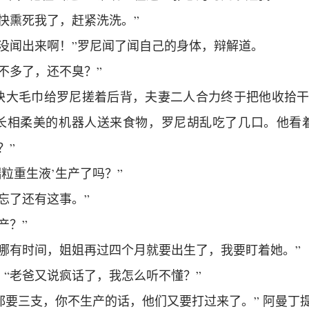
快熏死我了，赶紧洗洗。”
点没闻出来啊！”罗尼闻了闻自己的身体，辩解道。
不多了，还不臭？”
块大毛巾给罗尼搓着后背，夫妻二人合力终于把他收拾干
长相柔美的机器人送来食物，罗尼胡乱吃了几口。他看
？”
端粒重生液’生产了吗？”
忘了还有这事。”
产？”
人哪有时间，姐姐再过四个月就要出生了，我要盯着她。”
“老爸又说疯话了，我怎么听不懂？”
年都要三支，你不生产的话，他们又要打过来了。” 阿曼丁