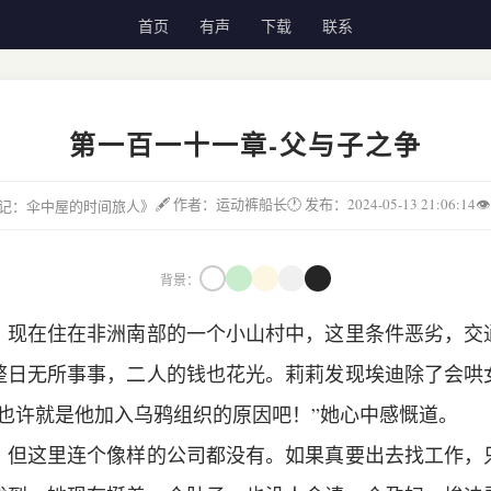
首页
有声
下载
联系
第一百一十一章-父与子之争
🖋 作者：运动裤船长
🕐 发布：2024-05-13 21:06:14

城邦记：伞中屋的时间旅人》
背景：
，现在住在非洲南部的一个小山村中，这里条件恶劣，交
整日无所事事，二人的钱也花光。莉莉发现埃迪除了会哄
这也许就是他加入乌鸦组织的原因吧！”她心中感慨道。
，但这里连个像样的公司都没有。如果真要出去找工作，