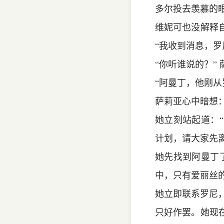
多尔投去羡慕的
维妮可也没解释
“我收到消息，
“你听谁说的？”
“阿曼丁，他刚从
萨莉亚心中暗想
她立刻站起道：
计划，请大家先
她先找到阿曼丁
中，只有爱丽丝
她立即联系罗尼，
只好作罢。她现