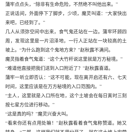
蒲牢点点头，“除非有生命危险，不然绝不叫他出来。”
正说话间，外面停下了脚步，少顷，魔灵叫道：“大家快出
来吧，已经到了。”
几人从须弥空间中出来，食气鬼还站在一边。蒲牢环顾四
周，发现这里是一片沼泽地，一行人正站在一块较高的土
坡上。“为什么跑到这个鬼地方来？”赵秋露不满问。
魔灵指着食气鬼道：“这个大竹杆说这里就是万方秘境。”
“难道他直接把我们送到入口附近了？”赵秋露喜道。
蒲牢一听立即否认：“这不可能，现在离开启还有六、七天
时间，这里应该是在万方秘境的入口范围内。”
“主人，这里就是入口所在地，这个土坡会在每日寅时三刻
按七星方位进行移动。”
“这是真的吗？”魔灵兴奋大叫。
“看来你还有点用处嘛！”赵秋露看着食气鬼称赞道。她又
转身，“二郎，这样我们就不用分开了，就在这土坡上安营