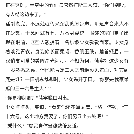
正在这时，半空中的竹仙蝶忽然打断二人道：“你们别吵，
有人朝这边来了。”
话刚说完，不远处就传来杂乱的脚步声，听这声音来人不
在少数，十息间就有七、八名身穿统一服饰的宗门弟子出
现在眼前，这些人簇拥着一名妙龄少女款款而来。少女身
着淡雅青衣，身姿修长而柔韧，香肌玉肤，螓首蛾眉，一
双俏皮可爱的美眸晶光闪动。不知为何，蒲牢对这少女有
一股熟悉之感，但他能肯定二人之前绝没见过面，对方到
底是谁？一阵胡思乱想时，少女先开了口，“你就是我家呆
瓜的三十六号主人？”
“你是柳卿卿？”蒲牢脱口叫出。
少女点点头，笑道：“看来你还不算太笨，”略一停顿，“三
十六号，这个地方我要了，你们另寻个去处吧！”
“凭什么？”魔灵身体暴涨数倍怒道。