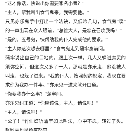
“这才像话，快说出你需要哪名小鬼？”
“主人，帮我叫出食气鬼来，我需要他。”
只见亦乐鬼手中打出一个法诀，又低吟几句，食气鬼“噗”
的一声出现在众人眼前，“总管大人，是您在召唤我吗？”
“是的，五号鬼，快帮助我的仆人完成他的要求。”
“主人你这次想去哪里？”食气鬼走到蒲牢身前问。
蒲牢说出自己的目地的，跟上次一样，几人又躲进魔灵的
须弥空间，但这次又多了一人，那就是亦乐鬼，他没被人
叫走，也躲了进来。“我的仆人，按照契约规定，我现在要
求你为我办一件事。”亦乐鬼一进来就开口道。
“你要我办什么事？”蒲牢问。
亦乐鬼纠正道：“你应该说，主人，请说吧！”
“主人，请说吧！”
“公子！”竹仙蝶听蒲牢如此叫法，心中不忍，转过了头。
赵秋露也是脸有怒容。