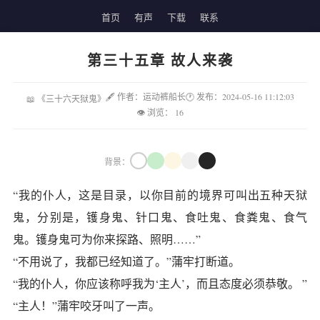
首页
有声
下载
联系
第三十五章 故人来袭
🖋 作者：运动裤船长
🕐 发布：2024-05-16 11:12:03
📖 《三十六天狱鬼》
👁 浏览：
16
背景：
“我的仆人，这是目录，以你目前的境界可叫出五种天狱
鬼，分别是，镬身鬼、针口鬼、食吐鬼、食粪鬼、食气
鬼。镬身鬼可为你来探路、照明……”
“不用说了，我都已经知道了。”蒲牢打断道。
“我的仆人，你应该称呼我为‘主人’，而且态度必须恭敬。 ”
“主人！”蒲牢咬牙叫了一声。