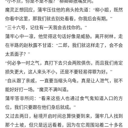
“小不点，你是不是不服？”柳卿卿抿嘴反问。
魔灵正想回应，蒲牢压住他的肩头抢先道：“柳小姐，既然
你看中这里，那我们就去别处看看，你我后会有期。”
“三十六号，记住有一天我会去找你的。”
蒲牢心中一凛，他觉得这句话好像是威胁。离开树林，走
在半路的赵秋露不甘道：“二郎，我们就这样走了，会不会
太丢面子？”
“何必争一时之气，真打下去只会两败俱伤，而且我们肯定
损失更大，这人来头不小，还是不要轻易得罪为好。”
“自从跟了亲戚，一直要当缩头乌龟，真是让人泄气，就不
能好好打一场。”魔灵不满叫道。
蒲牢答非所问：“看来这些人也通过食气鬼知道入口的方
位，我们只要跟在他们身后就成。”
又过去两日，秘境开启时间总算快要到来，蒲牢几人找到
那个土坡，但只是远远看着，因为在它周围站着二十多名