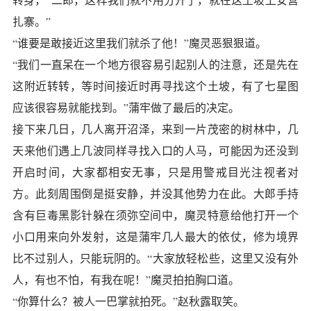
扎寨。”
“谁要是敢接近这里我们就杀了他！”魔灵恶狠狠道。
“我们一直呆在一个地方很容易引起别人的注意，还是先在
这附近转转，等时间接近时再寻找这个土坡，有了七星图
应该很容易就能找到。”蒲牢做了最后的决定。
接下来几日，几人离开沼泽，来到一片茂密的树林中，几
天来他们遇上几波同样寻找入口的人马，可能因为还没到
开启时间，大家都相安无事，只是用警戒目光注视者对
方。此刻周围倒是挺安静，并没其他势力在此。大郎手持
含有巨毒黑影针躲在须弥空间中，魔灵特意给他打开一个
小口用来向外发射，这是蒲牢几人最大的依仗，修为境界
比不过别人，只能玩阴的。“大家放轻松些，这里又没有外
人，有也不怕，有我在呢！”魔灵拍拍胸口道。
“你算什么？被人一巴掌就拍死。”赵秋露取笑。