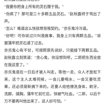
“我要你把身上所有的灵石赠于我。”
“你疯了？那可是三十多颗五品灵石。”赵秋露终于骂出了
声。
“怎么？难道这么快就想背叛契约。”亦乐鬼冷冷道。
“好吧！可你说过只叫我做事，我身上只有两颗五品。”说
罢蒲牢把灵石递了过去。
亦乐鬼心有不甘，可按照原先说好，只能接下两颗五品。
赵秋露立刻笑道：“贪心鬼，你没想到吧，二郎把东西全放
在我这里了。”
亦乐鬼是在一日后才被人叫走，等他一走，众人才放松下
来，这个主人太难伺候，一会儿要喝水，一会又要吃灵
果，还必须是新摘下来的。还要人给他擦洗身体，剃牙，
洗脚，揉胸，蒲牢忙前忙后，快被气吐血。“二郎，以后千
万不要再叫他出来了，这人好可怕。”