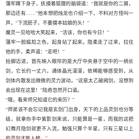
蒲牢蹲下身子，抚摸着狐狸的脑袋道：“我就是你的二舅，
那边还有……”他本想把烛龙也介绍一下，不料对方怪叫一
声，“下流胚子，不要摸本姑娘的头！”
魔灵一见哈哈大笑起来，“活该，你也有今日！”
蒲牢一脸尴尬之色，起身站了起来。隐柔走了过来，拉住
他的手，柔声道：“走吧！”
抬脚迈进，首先映入眼帘的是大厅中央悬于空中的一柄长
剑，它长约一丈六，通体晶光濛濛，依稀能够感受到，从
剑体内散发出微微的灵力波动。“这是太乙破阙剑，没想到
会出现在这里！”陆奇忽然开口道。
“哦，看来师兄知道它的来历？”
“师弟该不会忘记我是玄剑门出身，天下的上品灵剑也分等
级，就拿你手中紫影剑来说，只能算是一星，而我的这把
幻舞月隐剑就更不入流，勉强只算个半星，只有三星以上
的灵剑才能入榜。”