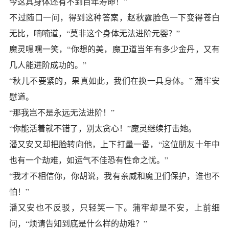
今这具身体还有不到百年寿命！”
不过随口一问，得到这种答案，赵秋露脸色一下变得苍白
无比，喃喃道，“莫非这个身体无法进阶元婴？”
魔灵嘿嘿一笑，“你想的美，魔卫道当年有多少金丹，又有
几人能进阶成功的。”
“秋儿不要紧的，果真如此，我们在换一具身体。” 蒲牢安
慰道。
“那我岂不是永远无法进阶！”
“你能活着就不错了，别太贪心！”魔灵继续打击她。
潘又安又却把脸转向他，上下打量一番，“这位朋友十年中
也有一个劫难，如运气不佳恐有性命之忧。”
“我才不相信你，你胡说，我有亲威和魔卫们保护，谁也不
怕！”
潘又安也不反驳，只轻笑一下。蒲牢却是不安，上前细
问，“烦请告知到底是什么样的劫难？”