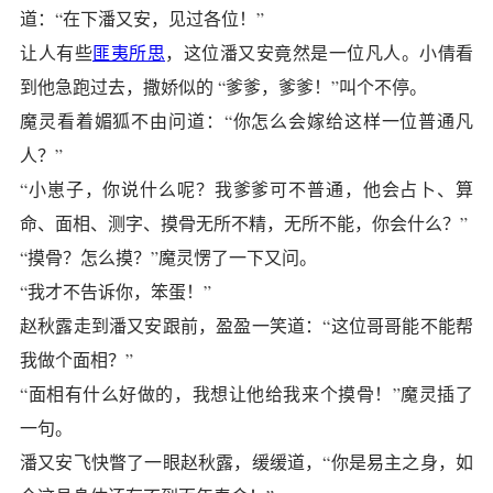
道：“在下潘又安，见过各位！”
让人有些
匪夷所思
，这位潘又安竟然是一位凡人。小倩看
到他急跑过去，撒娇似的 “爹爹，爹爹！”叫个不停。
魔灵看着媚狐不由问道：“你怎么会嫁给这样一位普通凡
人？”
“小崽子，你说什么呢？我爹爹可不普通，他会占卜、算
命、面相、测字、摸骨无所不精，无所不能，你会什么？”
“摸骨？怎么摸？”魔灵愣了一下又问。
“我才不告诉你，笨蛋！”
赵秋露走到潘又安跟前，盈盈一笑道：“这位哥哥能不能帮
我做个面相？”
“面相有什么好做的，我想让他给我来个摸骨！”魔灵插了
一句。
潘又安飞快瞥了一眼赵秋露，缓缓道，“你是易主之身，如