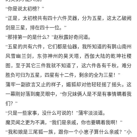
“你是说太初榜？”
“正是，太初榜共有四十六件灵器，分为五星，这太乙破阙
剑是三星，排在四十一位。”
“那排第一的是什么？”赵秋露好奇问道。
“五星的共有六件，它们都是仙器，我所知道的有鹊山南州
风雪幽兰剑，东弥神州的昊天塔，西伽大陆的乾坤社稷
图，至于其它三件我就不知道了，这六件各有千秋，难分
胜负可归为五星，四星有十二件，剩余的全为三星！”
蒲牢一副欲言又止的样子，媚狐却对他轻轻摇了摇头。这
一幕刚好落到魔灵眼中，“你兄妹俩人是不是有事情瞒着我
们？”
“只是一些家事，没什么可说的！”蒲牢淡淡道。
魔灵闻之更为不满，“我们是亲戚，你也要瞒着我啊！”
“我和娘是三尾狐一族，跟你一个小崽子算什么亲戚？”小