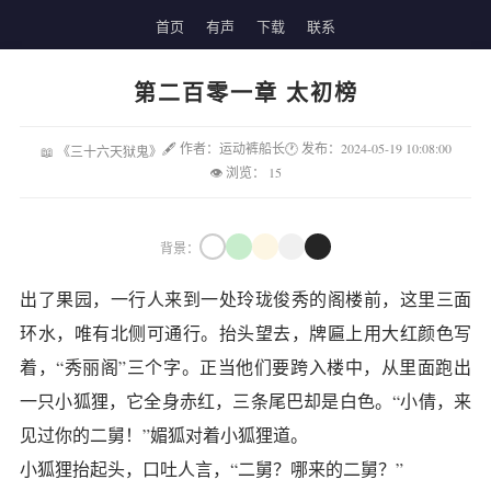
首页
有声
下载
联系
第二百零一章 太初榜
🖋 作者：运动裤船长
🕐 发布：2024-05-19 10:08:00
📖 《三十六天狱鬼》
👁 浏览：
15
背景：
出了果园，一行人来到一处玲珑俊秀的阁楼前，这里三面
环水，唯有北侧可通行。抬头望去，牌匾上用大红颜色写
着，“秀丽阁”三个字。正当他们要跨入楼中，从里面跑出
一只小狐狸，它全身赤红，三条尾巴却是白色。“小倩，来
见过你的二舅！”媚狐对着小狐狸道。
小狐狸抬起头，口吐人言，“二舅？哪来的二舅？”