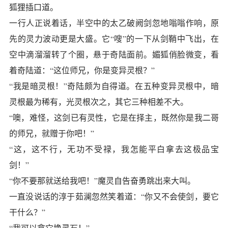
狐狸插口道。
一行人正说着话，半空中的太乙破阙剑忽地嗡嗡作响，原
先的灵力波动更是大盛。它“嗖”的一下从剑鞘中飞出，在
空中滴溜溜转了个圈，悬于奇陆面前。媚狐俏脸微变，看
着奇陆道：“这位师兄，你是变异灵根？”
“我是暗灵根！”奇陆颇为自得道。在五种变异灵根中，暗
灵根最为稀有，光灵根次之，其它三种相差不大。
“噢，难怪，这剑已有灵性，它是在择主，既然你是我二哥
的师兄，就赠于你吧！”
“这，这不行，无功不受禄，我怎能平白拿去这极品宝
剑！”
“你不要那就送给我吧！”魔灵自告奋勇跳出来大叫。
一直没说话的淳于茹澜忽然笑着道：“你又不会使剑，要它
干什么？”
“我可以拿它换灵石！”