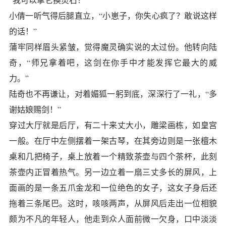
小倩一听气得后腿直立，“小崽子，你失心疯了？敢说这样
的话！”
蒲牢同样眉头紧皱，觉得魔灵确实说的太过份。他转向陆
奇，“师兄拿着吧，这剑在你手中才能发挥它最大的威
力。”
陆奇也不再谦让，对着媚狐一躬到底，深深行了一礼，“多
谢姑娘赐剑！”
穿过大厅就是后厅，有二十来丈大小，雕梁画栋，如皇宫
一般。在厅中左侧摆着一架古琴，在其旁边则是一张檀木
桌和几把椅子，桌上放着一个精致茶壶与四个茶杯，此刻
茶壶内正冒着热气。另一边立着一扇三丈多长的屏风，上
面画的是一条五爪金龙和一位绝色的女子，这女子身后还
拖着三条尾巴。这时，咳咳两声，从屏风后走出一位相貌
颇为不凡的年轻人，他走到众人面前微一欠身，口中淡淡