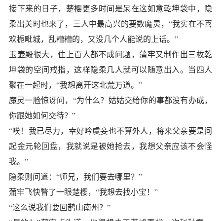
接下来的日子，楚樱更多时间是呆在这如意乾坤袋中，隐
柔出关时也来了，三人中最高兴的要数魔灵，“我实在不喜
欢栀毗城，乱糟糟的，又没几个人能说的上话。”
玉壶殿很大，住上百人都不成问题，蒲牢又制作出三枚乾
坤袋的空间戒指，这样隐柔几人就可以随意出入。当四人
聚在一起时，“我想离开这北荒万道。”
魔灵一脸惊讶问，“为什么？姑姑交给你的事都没有办成，
你跟她如何交待？”
“唉！我已尽力，幸好吟虞妾也不算外人，将来父亲要是问
起金元轮回盘，我就说是被她抢去，我想父亲应该不会怪
我。”
隐柔则问道：“师兄，我们要去哪里？”
蒲牢飞快瞥了一眼楚樱，“我想去找小宝！”
“这么说我们要回鹊山南州？”