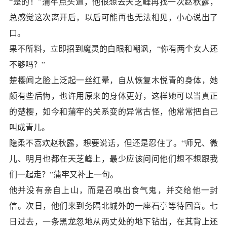
“是的！”蒲牢点头道，他很想去天芝峰再找一次赵秋露，
总感觉这次离开后，以后可能再也无法相见，小心说出了
口。
果不所料，立即招到魔灵的白眼和嘲讽，“你有两个女人还
不够吗？”
楚樱闻之脸上泛起一丝红晕，自从恢复木悦青的身体，她
颇有些后悔，也许用原来的身体更好，这样她可以当真正
的楚樱，如今和蒲牢的关系变的异常古怪，他常常把自己
叫成青儿。
隐柔不喜欢赵秋露，想要说话，但还是忍住了。“师兄、微
儿、明月也都在天芝峰上，最少应该问问他们想不想跟我
们一起走？”蒲牢又补上一句。
他并没有亲自上山，而是召唤出食气鬼，并交给他一封
信。次日，他们来到务隅北城外的一座石亭等待回音。七
日过去，一条黑龙忽地从两丈处的地下钻出，在其背上还