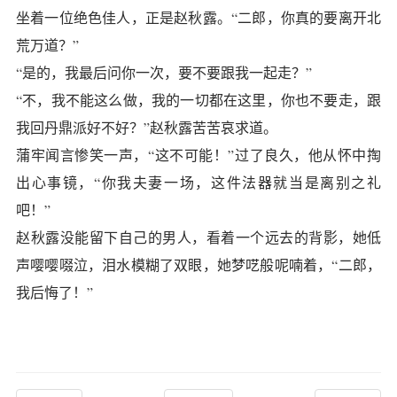
坐着一位绝色佳人，正是赵秋露。“二郎，你真的要离开北
荒万道？”
“是的，我最后问你一次，要不要跟我一起走？”
“不，我不能这么做，我的一切都在这里，你也不要走，跟
我回丹鼎派好不好？”赵秋露苦苦哀求道。
蒲牢闻言惨笑一声，“这不可能！”过了良久，他从怀中掏
出心事镜，“你我夫妻一场，这件法器就当是离别之礼
吧！”
赵秋露没能留下自己的男人，看着一个远去的背影，她低
声嘤嘤啜泣，泪水模糊了双眼，她梦呓般呢喃着，“二郎，
我后悔了！”