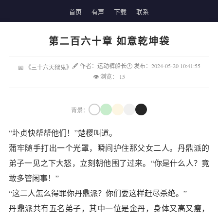
首页
有声
下载
联系
第二百六十章 如意乾坤袋
🖋 作者：运动裤船长
🕐 发布：2024-05-20 10:41:55
📖 《三十六天狱鬼》
👁 浏览：
15
背景：
“圤贞快帮帮他们！”楚樱叫道。
蒲牢随手打出一个光罩，瞬间护住那父女二人。丹鼎派的
弟子一见之下大怒，立刻朝他围了过来。“你是什么人？竟
敢多管闲事！”
“这二人怎么得罪你丹鼎派？你们要这样赶尽杀绝。”
丹鼎派共有五名弟子，其中一位是金丹，身体又高又瘦，