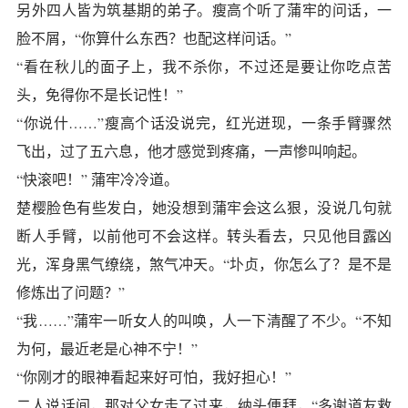
另外四人皆为筑基期的弟子。瘦高个听了蒲牢的问话，一
脸不屑，“你算什么东西？也配这样问话。”
“看在秋儿的面子上，我不杀你，不过还是要让你吃点苦
头，免得你不是长记性！”
“你说什……”瘦高个话没说完，红光迸现，一条手臂骤然
飞出，过了五六息，他才感觉到疼痛，一声惨叫响起。
“快滚吧！” 蒲牢冷冷道。
楚樱脸色有些发白，她没想到蒲牢会这么狠，没说几句就
断人手臂，以前他可不会这样。转头看去，只见他目露凶
光，浑身黑气缭绕，煞气冲天。“圤贞，你怎么了？是不是
修炼出了问题？”
“我……”蒲牢一听女人的叫唤，人一下清醒了不少。“不知
为何，最近老是心神不宁！”
“你刚才的眼神看起来好可怕，我好担心！”
二人说话间，那对父女走了过来，纳头便拜，“多谢道友救