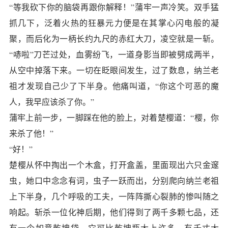
“等我砍下你的脑袋再跟你解释！”蒲牢一声冷笑。双手猛
抓几下，泛着火热的狂暴元力便是在其掌心闪电般的凝
聚，而后化为一柄长约九尺的赤红大刀，凌空就是一斩。
“哧啦”刀芒过处，血雾纷飞，一道身影当即被劈成两半，
从空中掉落下来。一切在眨眼间发生，过了数息，纳兰老
祖才发现自己少了下半身。他痛叫道，“你这个可恶的魔
人，我早应该杀了你。”
蒲牢上前一步，一脚踩在他的脸上，对着楚樱道：“樱，你
来杀了他！”
“好！”
楚樱从怀中掏出一个木盒，打开盒盖，里面现出六只金邃
虫，她口中念念有词，虫子一跃而出，分别爬向纳兰老祖
上下半身，几个呼吸的工夫，一阵阵撕心裂肺的惨叫随之
响起。斩杀一位化神后期，他们得到了两千多颗七品，还
有一个如意乾坤袋，它可比乾坤瓶大上许多，有千丈大