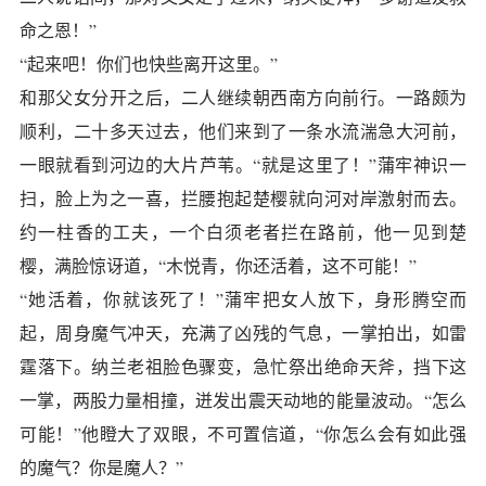
命之恩！”
“起来吧！你们也快些离开这里。”
和那父女分开之后，二人继续朝西南方向前行。一路颇为
顺利，二十多天过去，他们来到了一条水流湍急大河前，
一眼就看到河边的大片芦苇。“就是这里了！”蒲牢神识一
扫，脸上为之一喜，拦腰抱起楚樱就向河对岸激射而去。
约一柱香的工夫，一个白须老者拦在路前，他一见到楚
樱，满脸惊讶道，“木悦青，你还活着，这不可能！”
“她活着，你就该死了！”蒲牢把女人放下，身形腾空而
起，周身魔气冲天，充满了凶残的气息，一掌拍出，如雷
霆落下。纳兰老祖脸色骤变，急忙祭出绝命天斧，挡下这
一掌，两股力量相撞，迸发出震天动地的能量波动。“怎么
可能！”他瞪大了双眼，不可置信道，“你怎么会有如此强
的魔气？你是魔人？”