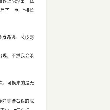
面容上隐现出一丝
差了一重。“梅长
转身遁逃。吱吱两
出现，不然我会杀
次，可换来的是无
静静等待石猴的成