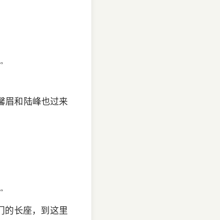
”
馨眉和陆峰也过来
”
外门的长座，到这里