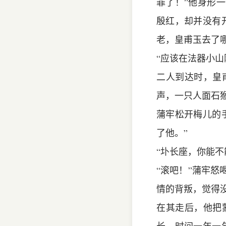
罪了！”他身形
殷红，却并没有
老，皇甫玉去了哪
“应该在法器小山
二人到达时，皇
声，一只人面石
蒲牢松开梅儿的
了他。”
“圤长座，你能不
“滚吧！”蒲牢
情的背叛，觉得
在其走后，他把