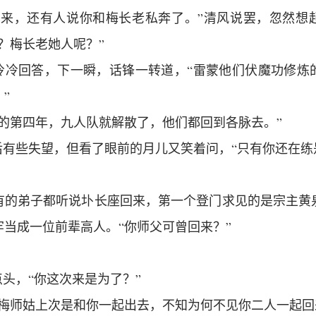
回来，还有人说你和梅长老私奔了。”清风说罢，忽然想
？梅长老她人呢？”
牢冷冷回答，下一瞬，话锋一转道，“雷蒙他们伏魔功修炼
”
后的第四年，九人队就解散了，他们都回到各脉去。”
后有些失望，但看了眼前的月儿又笑着问，“只有你还在练
有的弟子都听说圤长座回来，第一个登门求见的是宗主黄
牢当成一位前辈高人。“你师父可曾回来？”
点头，“你这次来是为了？”
闻梅师姑上次是和你一起出去，不知为何不见你二人一起回