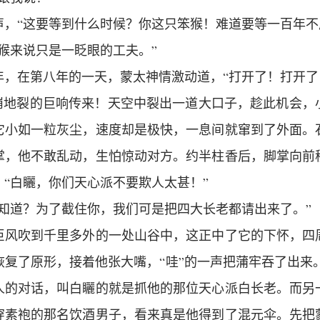
声，“这要等到什么时候？你这只笨猴！难道要等一百年不
猴来说只是一眨眼的工夫。”
年，在第八年的一天，蒙太神情激动道，“打开了！打开了
天崩地裂的巨响传来！天空中裂出一道大口子，趁此机会，
它小如一粒灰尘，速度却是极快，一息间就窜到了外面。
掌，他不敢乱动，生怕惊动对方。约半柱香后，脚掌向前
“白矖，你们天心派不要欺人太甚！”
可知道？为了截住你，我们可是把四大长老都请出来了。”
巨风吹到千里多外的一处山谷中，这正中了它的下怀，四
复了原形，接着他张大嘴，“哇”的一声把蒲牢吞了出来。
人的对话，叫白矖的就是抓他的那位天心派白长老。而另
穿素袍的那名饮酒男子，看来真是他得到了混元伞。先把