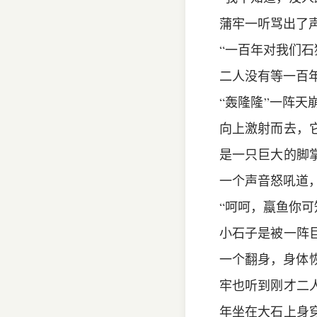
蒲牢一听骂出了
“一百年对我们石
二人没有等一百
“轰隆隆”一阵
向上激射而去，
是一只巨大的脚
一个声音怒吼道，
“呵呵，蠃鱼你
小石子是被一阵
一个翻身，身体恢
牢也听到刚才二
年坐在大石上身