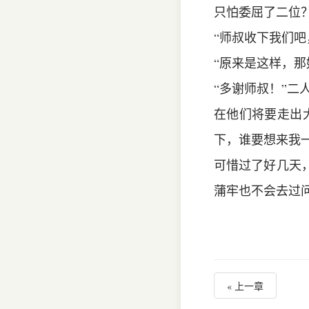
只怕委屈了二位？
“师叔收下我们
“原来是这样，那
“多谢师叔！”二
在他们将要走出
下，谁要想来我一
可惜过了好几天
蒲牢也不会去过
« 上一章