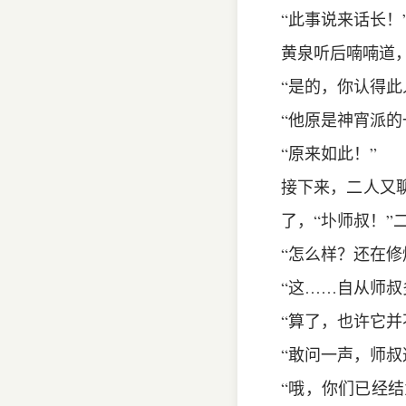
“此事说来话长
黄泉听后喃喃道
“是的，你认得此
“他原是神宵派
“原来如此！”
接下来，二人又
了，“圤师叔！”
“怎么样？还在修
“这……自从师叔
“算了，也许它并
“敢问一声，师
“哦，你们已经结