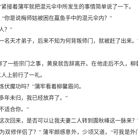
！”紧接着蒲牢就把混元伞中所发生的事情简单说了一下。
，“你是说梅师姑被困在蠃鱼手中的混元伞内？”
人？”
的一名天才弟子，后来不知为何背叛师门，就被赶了出来。
聊了一些宗门之事，黄泉就告辞离开。在他走后不久，柳
二人上前行了一礼。
炼伏魔功吗？”蒲牢看着柳馨眉问。
多年未归，我已经放弃了。”
不适合你。”
叔这次回来，是否可以让我夫妻二人转到圊秋峰这一脉来？
为双修伴侣了？” 蒲牢颇感意外，少顷又道，“可我是