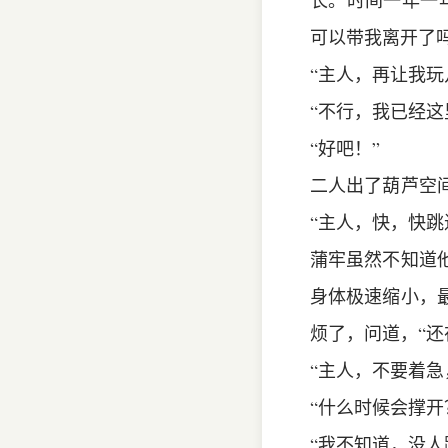
长。时间一年一
可以带我离开了吗
“主人，再让我
“不行，我已经这
“好吧！”
二人出了葫芦空
“主人，快，快跳
蒲牢虽然不知道
身体极速缩小，
烦了，问道，“还
“主人，不要着急
“什么时候会撑开
“我不知道，没人