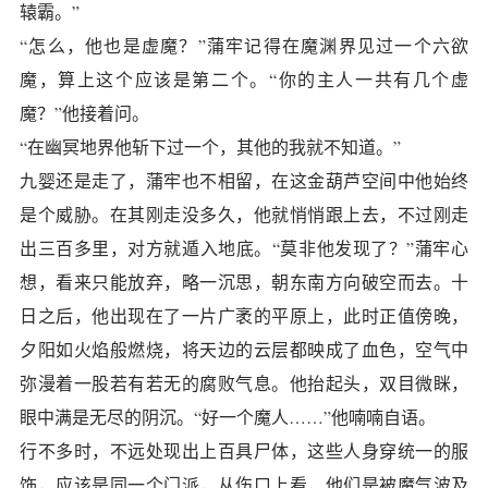
辕霸。”
“怎么，他也是虚魔？”蒲牢记得在魔渊界见过一个六欲
魔，算上这个应该是第二个。“你的主人一共有几个虚
魔？”他接着问。
“在幽冥地界他斩下过一个，其他的我就不知道。”
九婴还是走了，蒲牢也不相留，在这金葫芦空间中他始终
是个威胁。在其刚走没多久，他就悄悄跟上去，不过刚走
出三百多里，对方就遁入地底。“莫非他发现了？”蒲牢心
想，看来只能放弃，略一沉思，朝东南方向破空而去。十
日之后，他出现在了一片广袤的平原上，此时正值傍晚，
夕阳如火焰般燃烧，将天边的云层都映成了血色，空气中
弥漫着一股若有若无的腐败气息。他抬起头，双目微眯，
眼中满是无尽的阴沉。“好一个魔人……”他喃喃自语。
行不多时，不远处现出上百具尸体，这些人身穿统一的服
饰，应该是同一个门派，从伤口上看，他们是被魔气波及