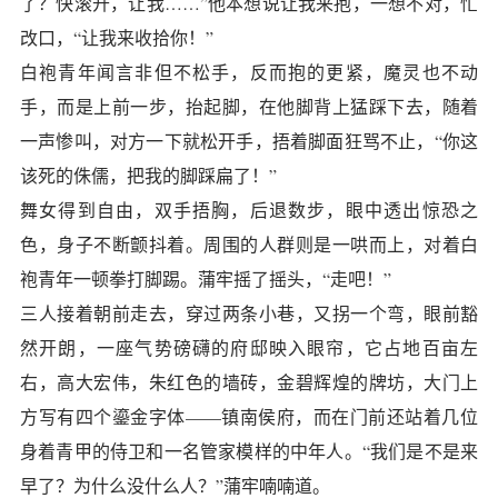
了？快滚开，让我……”他本想说让我来抱，一想不对，忙
改口，“让我来收拾你！”
白袍青年闻言非但不松手，反而抱的更紧，魔灵也不动
手，而是上前一步，抬起脚，在他脚背上猛踩下去，随着
一声惨叫，对方一下就松开手，捂着脚面狂骂不止，“你这
该死的侏儒，把我的脚踩扁了！”
舞女得到自由，双手捂胸，后退数步，眼中透出惊恐之
色，身子不断颤抖着。周围的人群则是一哄而上，对着白
袍青年一顿拳打脚踢。蒲牢摇了摇头，“走吧！”
三人接着朝前走去，穿过两条小巷，又拐一个弯，眼前豁
然开朗，一座气势磅礴的府邸映入眼帘，它占地百亩左
右，高大宏伟，朱红色的墙砖，金碧辉煌的牌坊，大门上
方写有四个鎏金字体——镇南侯府，而在门前还站着几位
身着青甲的侍卫和一名管家模样的中年人。“我们是不是来
早了？为什么没什么人？”蒲牢喃喃道。