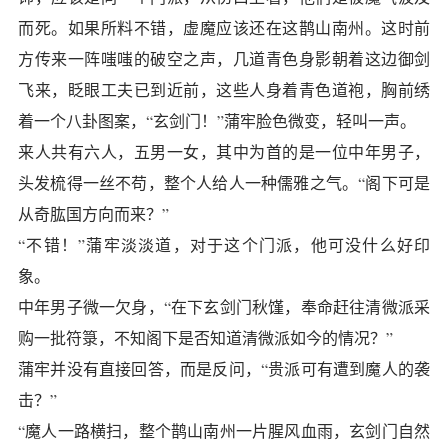
而死。如果所料不错，虚魔应该还在这鹊山南州。这时前
方传来一阵嗤嗤的破空之声，几道青色身影朝着这边御剑
飞来，眨眼工夫已到近前，这些人身着青色道袍，胸前绣
着一个八卦图案，“玄剑门！”蒲牢脸色微变，轻叫一声。
来人共有六人，五男一女，其中为首的是一位中年男子，
头发梳得一丝不苟，整个人给人一种儒雅之气。“阁下可是
从奇肱国方向而来？”
“不错！”蒲牢淡淡道，对于这个门派，他可没什么好印
象。
中年男子微一欠身，“在下玄剑门秋馑，奉命赶往清微派采
购一批符箓，不知阁下是否知道清微派如今的情况？”
蒲牢并没有直接回答，而是反问，“贵派可有遭到魔人的袭
击？”
“魔人一路横扫，整个鹊山南州一片腥风血雨，玄剑门自然