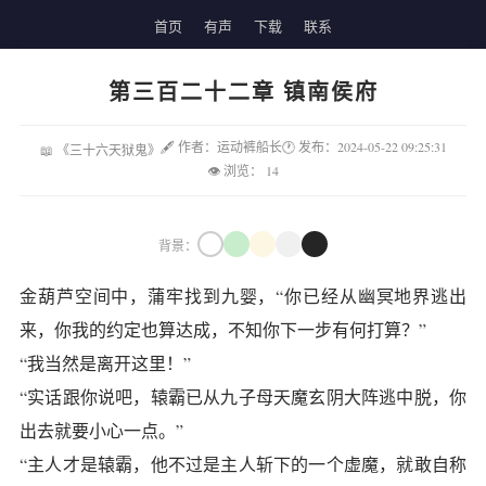
首页
有声
下载
联系
第三百二十二章 镇南侯府
🖋 作者：运动裤船长
🕐 发布：2024-05-22 09:25:31
📖 《三十六天狱鬼》
👁 浏览：
14
背景：
金葫芦空间中，蒲牢找到九婴，“你已经从幽冥地界逃出
来，你我的约定也算达成，不知你下一步有何打算？”
“我当然是离开这里！”
“实话跟你说吧，辕霸已从九子母天魔玄阴大阵逃中脱，你
出去就要小心一点。”
“主人才是辕霸，他不过是主人斩下的一个虚魔，就敢自称