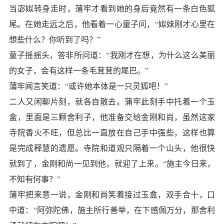
当宓姒转身走时，蒲牢才看到她的身后竟然有一条白色狐
尾。在她走远之后，他看着一心童子问，“姒妹刚才心里在
想些什么？你听到了吗？”
童子摇摇头，答非所问道：“我刚才在想，为什么这么美丽
的女子，会有这样一条毛茸茸的尾巴。”
蒲牢闻言笑道：“或许她本体是一只灵狐吧！”
二人又闲聊片刻，就各自散去。蒲牢此刻手中托着一个玉
盒，里面是三颗舍利子，他准备交给金刚和尚，虽然这家
寺院香火不旺，但总比一直放在自己手中强些，这样也算
是完成释慧的遗愿。寺院和道观只隔着一个山头，他很快
就到了，金刚和尚一见到他，就迎了上来。“施主今日来，
不知有何事？”
蒲牢把来意一说，金刚和尚笑着接过玉盒，双手合十，口
中道：“阿弥陀佛，施主所行善举，在下感佩万分，那舍利