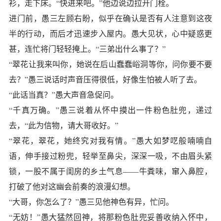
衫，走下床。“快进来吧。”他边说边拉开门栓。
进门前，愚三左顾右盼，似乎在确认是否有人注意到这夜
半的行动，而后才迅速步入屋内。愚大见状，心中疑惑更
甚，连忙将门轻轻掩上。“三弟出什么事了？”
“翠花让我来叫你，她说在后山蠢蠢峪洞等你，问你要不要
去？”愚三说话时声音压得很低，好像生怕被人听了去。
“此话当真？”愚大声音急促问。
“千真万确。”愚三说着从怀中摸出一件粉色肚兜，递过
去，“此为信物，请大哥收好。”
“翠花，翠花，她终究对我有情。”愚大如梦呓般喃喃自
语，伸手接过粉兜，轻举至鼻尖，深深一吸，不由眉头紧
锁，一股不属于闺房的乡土气息——牛粪味，窜入鼻腔，
打破了他对这幽会前奏的浪漫幻想。
“大哥，你怎么了？”愚三见他神色有异，忙问。
“无妨！”愚大猛然回神，将那粉色肚兜妥善收纳入怀中，