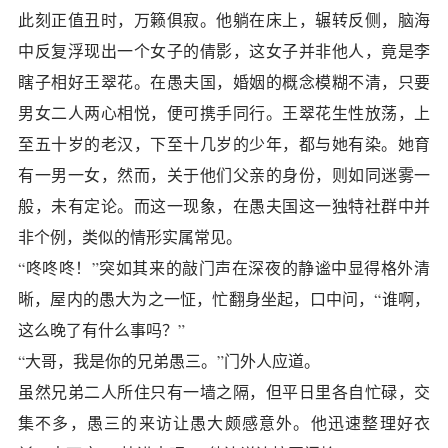
此刻正值丑时，万籁俱寂。他躺在床上，辗转反侧，脑海
中反复浮现出一个女子的倩影，这女子并非他人，竟是李
瞎子相好王翠花。在愚夫国，婚姻的概念模糊不清，只要
男女二人两心相悦，便可携手同行。王翠花生性放荡，上
至五十岁的老汉，下至十几岁的少年，都与她有染。她育
有一男一女，然而，关于他们父亲的身份，则如同迷雾一
般，未有定论。而这一现象，在愚夫国这一独特社群中并
非个例，类似的情形实属常见。
“咚咚咚！”突如其来的敲门声在深夜的静谧中显得格外清
晰，屋内的愚大为之一怔，忙翻身坐起，口中问，“谁啊，
这么晚了有什么事吗？”
“大哥，我是你的兄弟愚三。”门外人应道。
虽然兄弟二人所住只有一墙之隔，但平日里各自忙碌，交
集不多，愚三的来访让愚大颇感意外。他迅速整理好衣