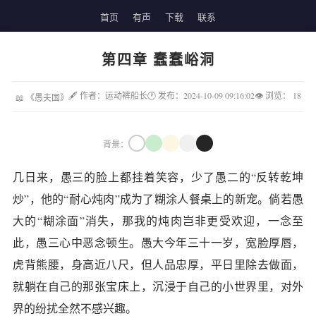
首页
有声
下载
联系
第四章 蠢蠢峪洞
🖋 作者：运动裤船长
🕐 发布：2024-10-09 09:16:02
👁 浏览：
18
📖 《愚夫国》
背景：
几日来，愚三的脸上都挂着笑容，少了愚二的“反转乾坤
炒”，他的“耐心炖肉”成为了糊涂人餐桌上的新宠。倘若愚
大的“糊涂面”消失，那我的炖肉岂非更受欢迎，一念至
此，愚三心中恶念顿生。愚大今年三十一岁，宽脸厚唇，
虎背熊腰，身高近八尺，但人品忠厚，平日里除去做面，
就躺在自己的那张宝床上，沉浸于自己的小世界里，对外
界的纷扰全然不感兴趣。