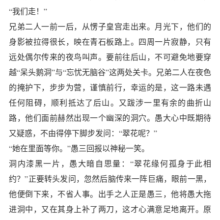
“我们走！”
兄弟二人一前一后，从愣子皇宫走出来。月光下，他们的
身影被拉得很长，映在青石板路上。四周一片寂静，只有
远处偶尔传来的夜鸟叫声。要前往后山，不可避免地要穿
越“呆头鹅洞”与“忘忧无脑谷”这两处关卡。兄弟二人在夜色
的掩护下，步步为营，谨慎前行，幸运的是，这一路未遇
任何阻碍，顺利抵达了后山。又跋涉一里有余的曲折山
路，他们面前赫然出现一个幽深的洞穴。愚大心中既期待
又疑惑，不由得停下脚步发问：“翠花呢？”
“她在里面等你。”愚三回报以神秘一笑。
洞内漆黑一片，愚大暗自思量：“翠花缘何孤身于此相
约？”正要转头发问，忽然后脑传来一阵巨痛，眼前一黑，
他便倒下来，不省人事。出手之人正是愚三，他将愚大拖
进洞中，又在其身上补了两刀，这才心满意足地离开。原