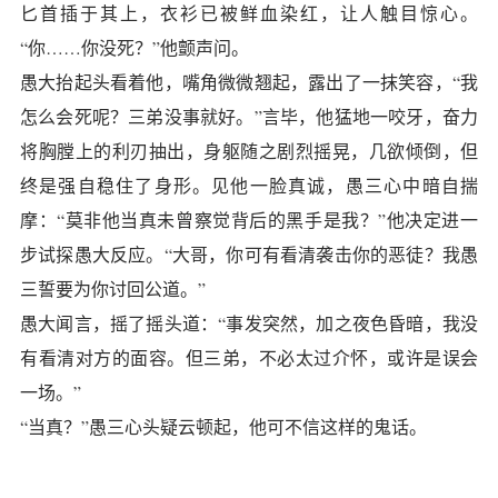
匕首插于其上，衣衫已被鲜血染红，让人触目惊心。
“你……你没死？”他颤声问。
愚大抬起头看着他，嘴角微微翘起，露出了一抹笑容，“我
怎么会死呢？三弟没事就好。”言毕，他猛地一咬牙，奋力
将胸膛上的利刃抽出，身躯随之剧烈摇晃，几欲倾倒，但
终是强自稳住了身形。见他一脸真诚，愚三心中暗自揣
摩：“莫非他当真未曾察觉背后的黑手是我？”他决定进一
步试探愚大反应。“大哥，你可有看清袭击你的恶徒？我愚
三誓要为你讨回公道。”
愚大闻言，摇了摇头道：“事发突然，加之夜色昏暗，我没
有看清对方的面容。但三弟，不必太过介怀，或许是误会
一场。”
“当真？”愚三心头疑云顿起，他可不信这样的鬼话。