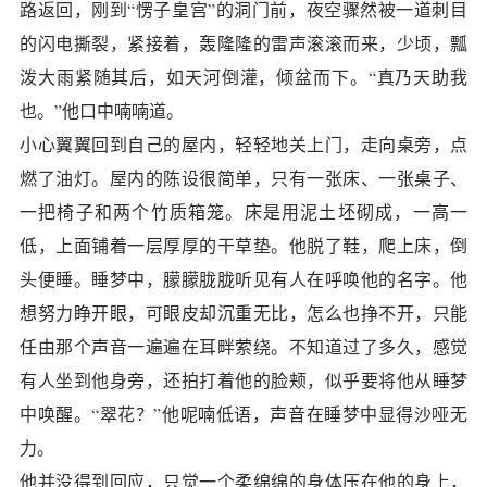
路返回，刚到“愣子皇宫”的洞门前，夜空骤然被一道刺目
的闪电撕裂，紧接着，轰隆隆的雷声滚滚而来，少顷，瓢
泼大雨紧随其后，如天河倒灌，倾盆而下。“真乃天助我
也。”他口中喃喃道。
小心翼翼回到自己的屋内，轻轻地关上门，走向桌旁，点
燃了油灯。屋内的陈设很简单，只有一张床、一张桌子、
一把椅子和两个竹质箱笼。床是用泥土坯砌成，一高一
低，上面铺着一层厚厚的干草垫。他脱了鞋，爬上床，倒
头便睡。睡梦中，朦朦胧胧听见有人在呼唤他的名字。他
想努力睁开眼，可眼皮却沉重无比，怎么也挣不开，只能
任由那个声音一遍遍在耳畔萦绕。不知道过了多久，感觉
有人坐到他身旁，还拍打着他的脸颊，似乎要将他从睡梦
中唤醒。“翠花？”他呢喃低语，声音在睡梦中显得沙哑无
力。
他并没得到回应，只觉一个柔绵绵的身体压在他的身上，