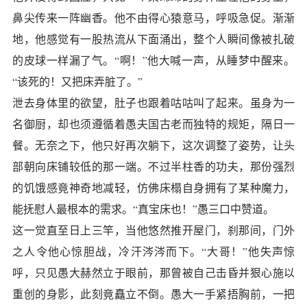
鼻尖传来一阵幽香。他不由得心猿意马，呼吸急促。渐渐
地，他感觉有一股热流从下面涌出，整个人瞬间像被扎破
的皮球一样漏了气。“啊！”他大喊一声，从睡梦中醒来。
“该死的！又把床弄脏了。”
泄去身体里的欲望，肚子也跟着咕咕叫了起来。虽身为一
名御厨，却也须遵循着愚夫国古老而独特的规矩，隔日一
餐。无奈之下，他只好再次躺下，这次调整了姿势，让头
部朝向床铺较低的那一端。不过半柱香的功夫，那份强烈
的饥饿感竟神奇地减轻，仿佛床榻自身拥有了某种魔力，
能抚慰人最根本的需求。“真宝床也！”愚三口中赞道。
这一觉直至日上三竿，当他悠然推开屋门，刹那间，门外
之人令他心惊胆战，冷汗涔涔而下。“大哥！”他失声惊
呼，只见愚大赫然立于眼前，那曾被自己击昏并狠心施以
重创的身影，此刻竟矗立不倒。愚大一手紧捂胸前，一把