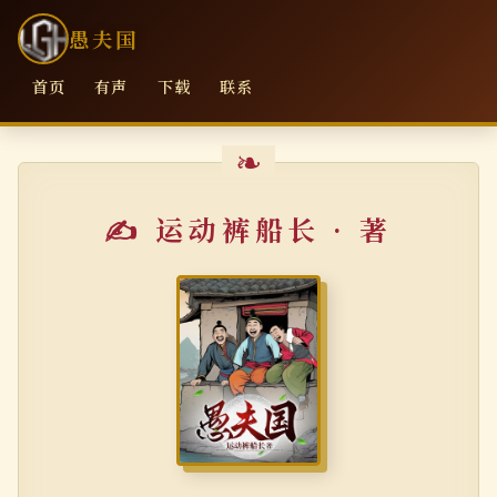
愚夫国
首页
有声
下载
联系
✍ 运动裤船长 · 著